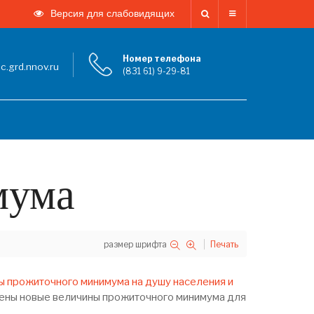
Версия для слабовидящих
Номер телефона
.grd.nnov.ru
(831 61) 9-29-81
мума
размер шрифта
Печать
ы прожиточного минимума на душу населения и
ны новые величины прожиточного минимума для