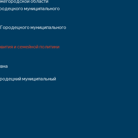
жегородской области
ородецкого муниципального
 Городецкого муниципального
вития и семейной политики
вна
ородецкий муниципальный