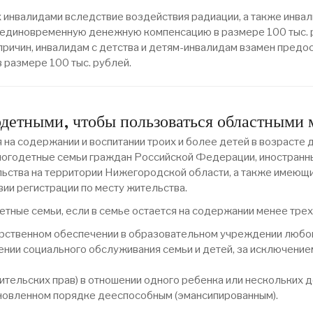
их инвалидами вследствие воздействия радиации, а также инва
 единовременную денежную компенсацию в размере 100 тыс. 
 причин, инвалидам с детства и детям-инвалидам взамен предо
размере 100 тыс. рублей.
одетными, чтобы пользоваться областными
на содержании и воспитании троих и более детей в возрасте 
огодетные семьи граждан Российской Федерации, иностранных 
ьства на территории Нижегородской области, а также имеющи
ии регистрации по месту жительства.
тные семьи, если в семье остается на содержании менее трех д
арственном обеспечении в образовательном учреждении любого
нии социального обслуживания семьи и детей, за исключение
ительских прав) в отношении одного ребенка или нескольких д
тановленном порядке дееспособным (эмансипированным).