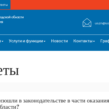
тветы
uszn@soc
ы
Услуги и функции
Новости
Контакты
Гра
еты
изошли в законодательстве в части оказан
области?