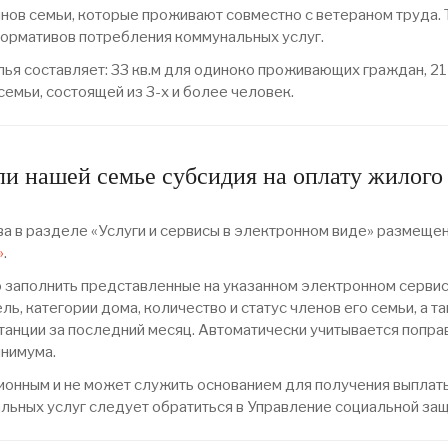
нов семьи, которые проживают совместно с ветераном труда. 
нормативов потребления коммунальных услуг.
я составляет: 33 кв.м для одиноко проживающих граждан, 21 
 семьи, состоящей из 3-х и более человек.
 ли нашей семье субсидия на оплату жилог
ва в разделе «Услуги и сервисы в электронном виде» размеще
»
.
заполнить представленные на указанном электронном сервис
ль, категории дома, количество и статус членов его семьи, а 
танции за последний месяц. Автоматически учитывается попр
нимума.
ционным и не может служить основанием для получения выпла
льных услуг следует обратиться в Управление социальной защ