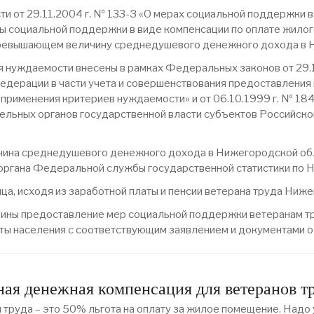
ти от 29.11.2004 г. № 133-З «О мерах социальной поддержки в
ы социальной поддержки в виде компенсации по оплате жилог
ревышающем величину среднедушевого денежного дохода в 
я нуждаемости внесены в рамках Федеральных законов от 29.
дерации в части учета и совершенствования предоставления
 применения критериев нуждаемости» и от 06.10.1999 г. № 18
тельных органов государственной власти субъектов Российс
чина среднедушевого денежного дохода в Нижегородской обла
 органа Федеральной службы государственной статистики по 
а, исходя из заработной платы и пенсии ветерана труда Ниже
чины предоставление мер социальной поддержки ветеранам т
ты населения с соответствующим заявлением и документами о 
ая денежная компенсация для ветеранов т
уда – это 50% льгота на оплату за жилое помещение. Надо уч