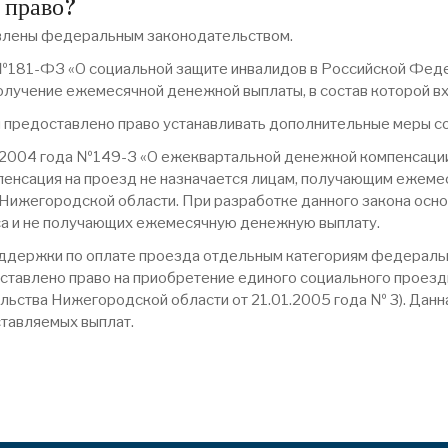
 право?
влены федеральным законодательством.
№181-ФЗ «О социальной защите инвалидов в Российской Феде
учение ежемесячной денежной выплаты, в состав которой вход
 предоставлено право устанавливать дополнительные меры с
 2004 года №149-З «О ежеквартальной денежной компенсации
пенсация на проезд не назначается лицам, получающим ежеме
Нижегородской области. При разработке данного закона осн
уса и не получающих ежемесячную денежную выплату.
ддержки по оплате проезда отдельным категориям федеральны
ставлено право на приобретение единого социального проезд
льства Нижегородской области от 21.01.2005 года № 3). Дан
ставляемых выплат.