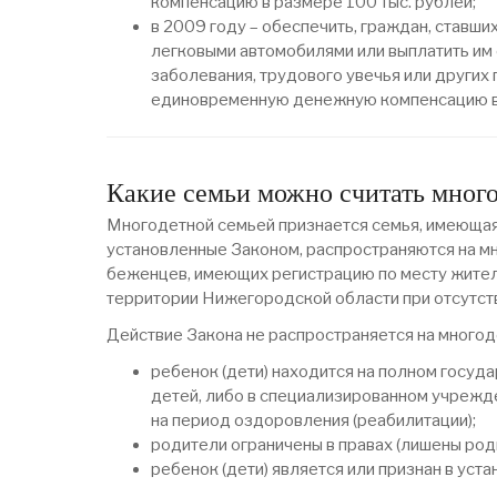
компенсацию в размере 100 тыс. рублей;
в 2009 году – обеспечить, граждан, ставш
легковыми автомобилями или выплатить им
заболевания, трудового увечья или других
единовременную денежную компенсацию в 
Какие семьи можно считать мног
Многодетной семьей признается семья, имеющая 
установленные Законом, распространяются на мн
беженцев, имеющих регистрацию по месту жител
территории Нижегородской области при отсутств
Действие Закона не распространяется на многоде
ребенок (дети) находится на полном госуд
детей, либо в специализированном учрежде
на период оздоровления (реабилитации);
родители ограничены в правах (лишены род
ребенок (дети) является или признан в ус