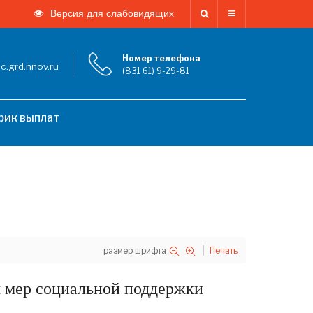
Версия для слабовидящих
Номер телефона
.grd.nnov.ru
(831 61) 9-29-81
фик выплат
размер шрифта
Печать
ия мер социальной поддержки